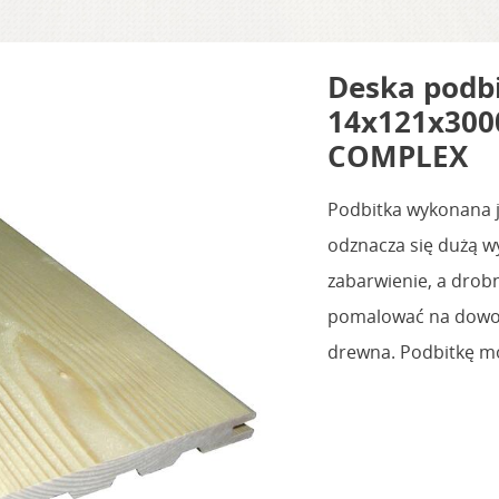
Deska podb
14x121x3000
COMPLEX
Podbitka wykonana j
odznacza się dużą w
zabarwienie, a drob
pomalować na dowol
drewna. Podbitkę m