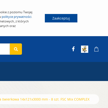
ookie z poziomu Twojej
 w
polityce prywatności
.
Zaakceptuj
netowych, z których
wanych oraz
a świerkowa 14x121x3000 mm - 8 szt. FSC Mix COMPLEX