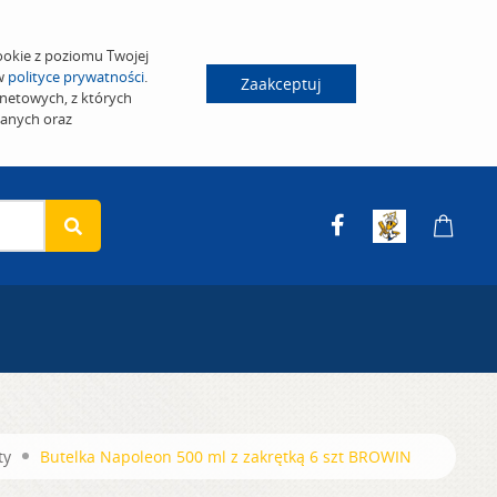
ookie z poziomu Twojej
 w
polityce prywatności
.
Zaakceptuj
netowych, z których
wanych oraz
ty
Butelka Napoleon 500 ml z zakrętką 6 szt BROWIN