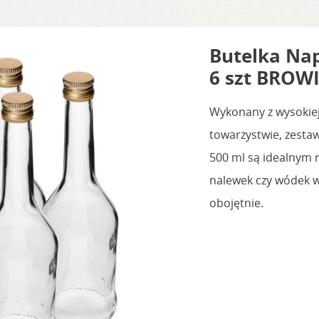
Butelka Nap
6 szt BROW
Wykonany z wysokiej 
towarzystwie, zesta
500 ml są idealnym
nalewek czy wódek w
obojętnie.