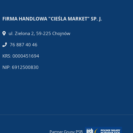
FIRMA HANDLOWA "CIEŚLA MARKET" SP. J.
ul. Zielona 2, 59-225 Chojnów
76 887 40 46
KRS: 0000451694
NIP: 6912500830
Partner Grupy PSB