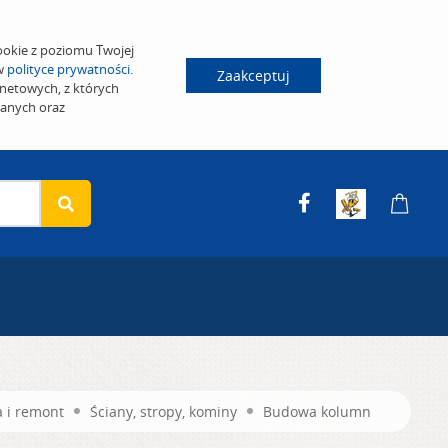
ookie z poziomu Twojej
 w
polityce prywatności
.
Zaakceptuj
netowych, z których
wanych oraz
 i remont
Ściany, stropy, kominy
Budowa kolumn